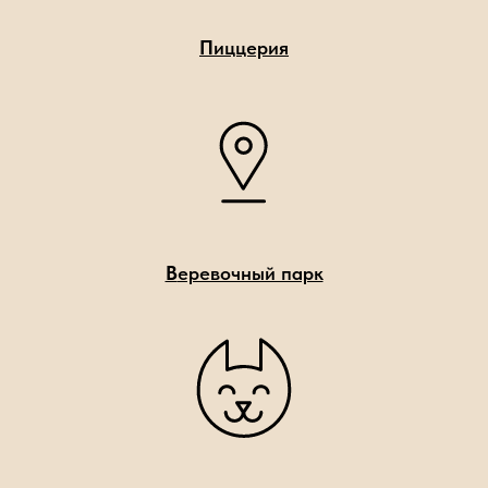
П
иццерия
В
еревочный парк