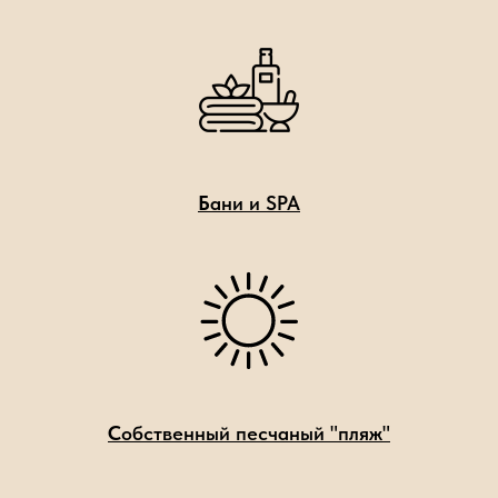
Б
ани и SPA
С
обственный песчаный "пляж"