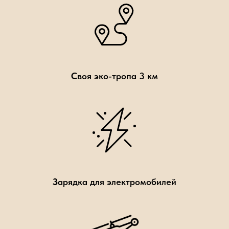
С
воя эко-тропа 3 км
З
арядка для электромобилей