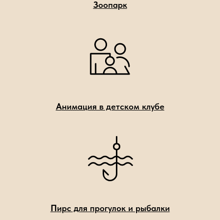
З
оопарк
А
нимация в детском клубе
П
ирс для прогулок и рыбалки