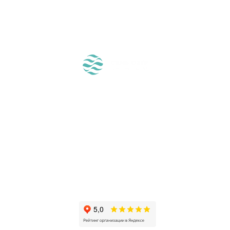
ЖДЁМ ВАС!
О НАС
О МЕСТНОСТИ
РАЗМЕЩЕНИЕ
ЧЕМ У НАС ЗАНЯТЬСЯ?
ВОПРОС-ОТВЕТ
СПЕЦПРЕДЛОЖЕНИЯ
РЕСТОРАНЫ
КОНТАКТЫ
ПОДАРОЧНЫЙ
СЕРТИФИКАТ