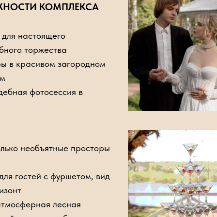
ЖНОСТИ КОМПЛЕКСА
ФОРМАТЫ ПИТАНИЯ ДЛЯ ВАШЕГО МЕРОП
Авторское меню от шеф-повара комплекса "Сем
 для настоящего
бного торжества
ры в красивом загородном
Банкетное меню от
уршет от 1.500р
ем
ебная фотосессия в
олько необъятные просторы
для гостей с фуршетом, вид
изонт
тмосферная лесная