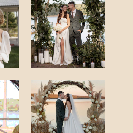
РИЯТИЯ
ь Озёр"
Барбекю от 5.000р
 4.500р