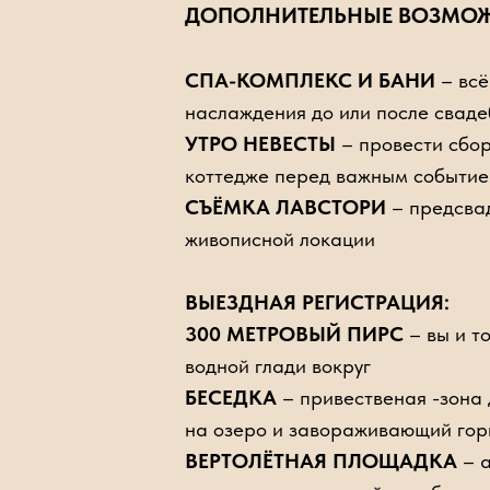
ДОПОЛНИТЕЛЬНЫЕ ВОЗМО
СПА-КОМПЛЕКС И БАНИ
– всё
наслаждения до или после сваде
УТРО НЕВЕСТЫ
– провести сбо
Кофе-брейк от 500р
Ф
коттедже перед важным событи
СЪЁМКА ЛАВСТОРИ
– предсвад
живописной локации
ВЫЕЗДНАЯ РЕГИСТРАЦИЯ:
300 МЕТРОВЫЙ ПИРС
– вы и т
водной глади вокруг
БЕСЕДКА
– привественая -зона 
на озеро и завораживающий гор
ВЕРТОЛЁТНАЯ ПЛОЩАДКА
– а