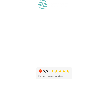
О НАС
О МЕСТНОСТИ
РАЗМЕЩЕНИЕ
ЧЕМ У НАС ЗАНЯТЬСЯ?
ВОПРОС-ОТВЕТ
СПЕЦПРЕДЛОЖЕНИЯ
РЕСТОРАНЫ
КОНТАКТЫ
ПОДАРОЧНЫЙ
СЕРТИФИКАТ