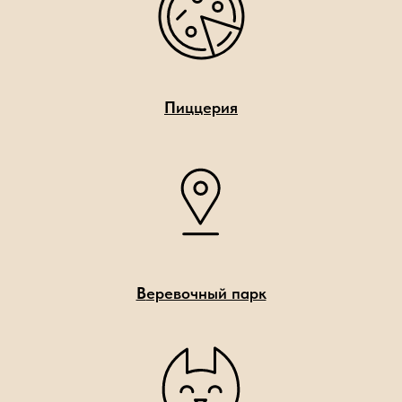
П
иццерия
В
еревочный парк