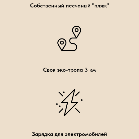
С
обственный песчаный "пляж"
С
воя эко-тропа 3 км
З
арядка для электромобилей