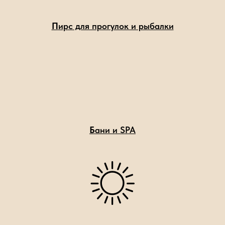
П
ирс для прогулок и рыбалки
Б
ани и SPA