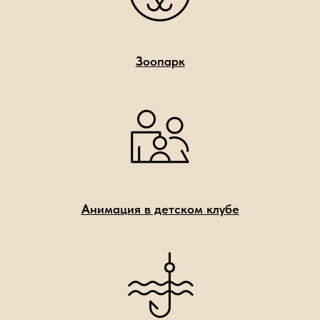
З
оопарк
А
нимация в детском клубе