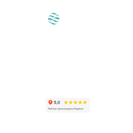
ЖДЁМ ВАС!
О НАС
О МЕСТНОСТИ
РАЗМЕЩЕНИЕ
ЧЕМ У НАС ЗАНЯТЬСЯ?
ВОПРОС-ОТВЕТ
СПЕЦПРЕДЛОЖЕНИЯ
РЕСТОРАНЫ
КОНТАКТЫ
ПОДАРОЧНЫЙ
СЕРТИФИКАТ