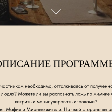
ОПИСАНИЕ ПРОГРАММ
участникам необходимо, отталкиваясь от полученн
 людях? Можете ли вы распознать ложь по мимике ч
хитрить и манипулировать игроками?
ря: Мафия и Мирные жители. На чьей стороне вы о