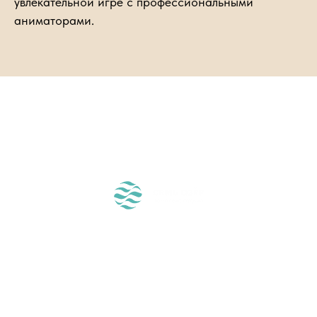
увлекательной игре с профессиональными
аниматорами.
ЖДЁМ ВАС!
О НАС
О МЕСТНОСТИ
РАЗМЕЩЕНИЕ
ЧЕМ У НАС ЗАНЯТЬСЯ?
ВОПРОС-ОТВЕТ
СПЕЦПРЕДЛОЖЕНИЯ